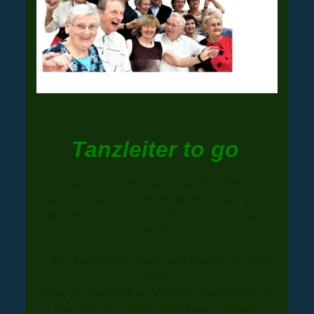
Tanzleiter to go
Sie planen eine Veranstaltung, Familienfeier,
Hochzeit oder ein Gemeindefest, dass für Sie
und Ihre Gäste in guter Erinnerung bleiben
soll?
Wir kommen zu Ihnen und tanzen mit Ihren
Gästen.
Unter professioneller Anleitung bereichern wir
Ihre Feier mit leicht erlernbaren Tänzen.