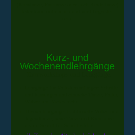
(Kreistänze, Paartänze oder auch Kindertänze)
Jeder kann mitmachen und wird begeistert
sein.
Kurz- und
Wochenendlehrgänge
Tanzworkshops und Lehrgänge:
Lehrgänge für Volkstanzanfänger: Schritte
und Fassungen und einfache Tänze, Polka,
Walzer und Vieles mehr...
Themenlehrgänge: traditionelle Volks- und
Jugendtänze, neue Tänze und Kreistänze
u.v.m. Schritt für Schritt erklärt