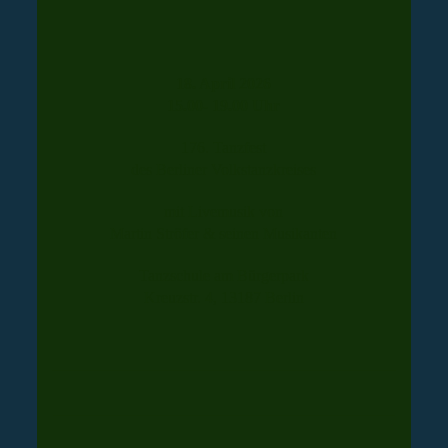
18. April 2026
15.00- 19.00 Uhr
176. Tanzfest
des Berliner
Volkstanzkreises
mit Livemusik von
Martin Ströfer & seinen Musikanten
Tanzschule am Bürgerpark
Kreuzstr. 4, 13187 Berlin